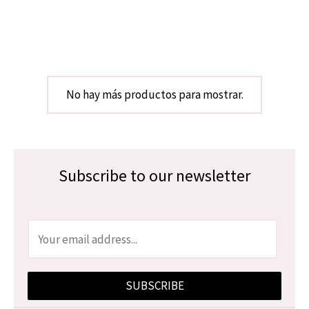
No hay más productos para mostrar.
Subscribe to our newsletter
E
m
a
SUBSCRIBE
i
l