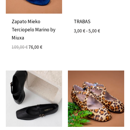
Zapato Mieko
TRABAS
Terciopelo Marino by
3,00
€
-
5,00
€
Miuxa
109,00
€
76,00
€
El
El
El
El
precio
precio
precio
precio
original
actual
original
actual
era:
es:
era:
es:
95,00 €.
59,00 €.
129,00 €.
89,00 €.