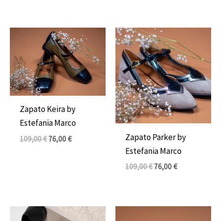
El
El
El
El
precio
precio
precio
precio
original
actual
original
actual
era:
es:
era:
es:
109,00 €.
76,00 €.
109,00 €.
76,00 €.
Zapato Keira by
Estefania Marco
Zapato Parker by
109,00
€
76,00
€
Estefania Marco
109,00
€
76,00
€
El
El
El
El
precio
precio
precio
precio