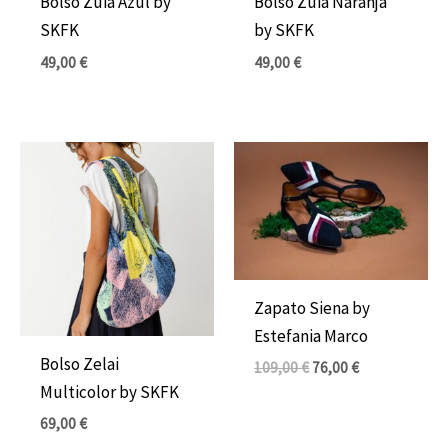
Bolso Zuia Azul by
Bolso Zuia Naranja
SKFK
by SKFK
49,00
€
49,00
€
El
El
precio
precio
original
actual
era:
es:
109,00 €.
76,00 €.
Zapato Siena by
Estefania Marco
Bolso Zelai
109,00
€
76,00
€
Multicolor by SKFK
69,00
€