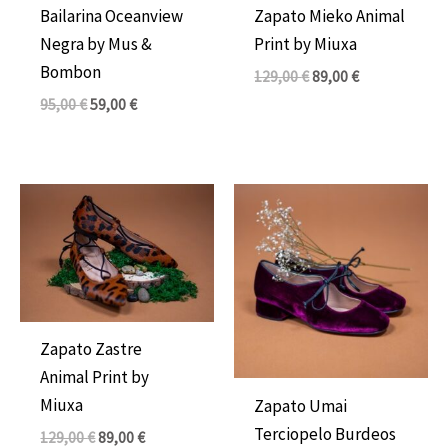
Bailarina Oceanview
Zapato Mieko Animal
Negra by Mus &
Print by Miuxa
Bombon
129,00
€
89,00
€
95,00
€
59,00
€
El
El
El
El
precio
precio
precio
precio
original
actual
original
actual
era:
es:
era:
es:
129,00 €.
89,00 €.
109,00 €.
76,00 €.
Zapato Zastre
Animal Print by
Miuxa
Zapato Umai
Terciopelo Burdeos
129,00
€
89,00
€