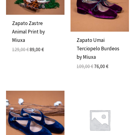
Zapato Zastre
Animal Print by
Miuxa
Zapato Umai
Terciopelo Burdeos
129,00
€
89,00
€
by Miuxa
109,00
€
76,00
€
El
El
Rango
precio
precio
de
original
actual
precios:
era:
es:
desde
109,00 €.
76,00 €.
3,00 €
hasta
5,00 €