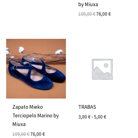
by Miuxa
109,00
€
76,00
€
El
El
Rango
precio
precio
de
original
actual
precios:
era:
es:
desde
109,00 €.
76,00 €.
3,00 €
hasta
5,00 €
Zapato Mieko
TRABAS
Terciopelo Marino by
3,00
€
-
5,00
€
Miuxa
109,00
€
76,00
€