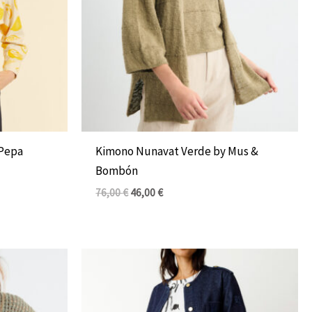
 Pepa
Kimono Nunavat Verde by Mus &
Bombón
76,00
€
46,00
€
El
El
precio
precio
original
actual
era:
es:
149,00 €.
89,00 €.