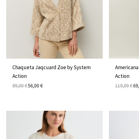
Chaqueta Jaqcuard Zoe by System
Americana
Action
Action
89,00
€
56,00
€
119,00
€
69
El
El
precio
precio
original
actual
era:
es:
76,00 €.
46,00 €.