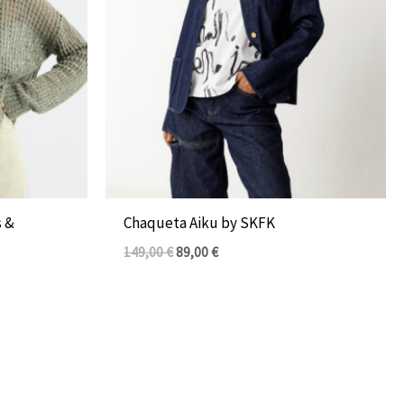
s &
Chaqueta Aiku by SKFK
149,00
€
89,00
€