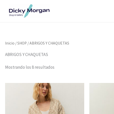
Ordenado
Ir
por
al
puntuación
media
contenido
Inicio
/
SHOP
/ ABRIGOS Y CHAQUETAS
ABRIGOS Y CHAQUETAS
Mostrando los 8 resultados
El
El
El
precio
precio
pr
original
actual
ori
era:
es:
era
89,00 €.
56,00 €.
119