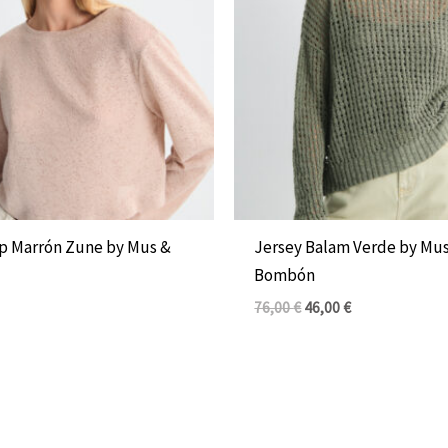
op Marrón Zune by Mus &
Jersey Balam Verde by Mu
Bombón
76,00
€
46,00
€