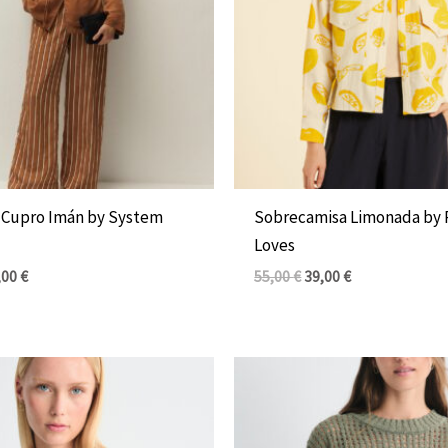
 Cupro Imán by System
Sobrecamisa Limonada by
Loves
,00
€
55,00
€
39,00
€
El
El
precio
precio
original
actual
era:
es:
76,00 €.
46,00 €.