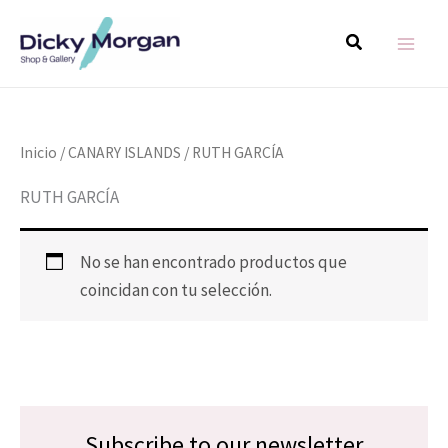
Ir
MAIN
Buscar
al
MEN
contenido
Inicio
/
CANARY ISLANDS
/ RUTH GARCÍA
RUTH GARCÍA
No se han encontrado productos que
coincidan con tu selección.
Subscribe to our newsletter