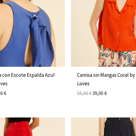
 con Escote Espalda Azul
Camisa sin Mangas Coral b
oves
Loves
00
€
55,00
€
39,00
€
El
El
El
io
precio
precio
precio
inal
actual
original
actual