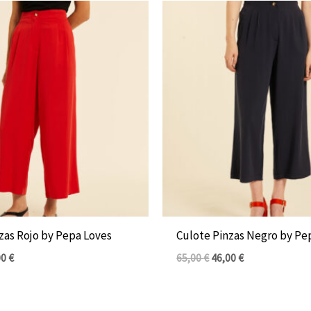
El
El
El
io
precio
precio
precio
inal
actual
original
actual
es:
era:
es:
0 €.
46,00 €.
65,00 €.
46,00 €.
zas Rojo by Pepa Loves
Culote Pinzas Negro by Pe
00
€
65,00
€
46,00
€