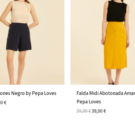
inal
actual
original
actual
es:
era:
es:
0 €.
39,00 €.
59,00 €.
39,00 €.
tones Negro by Pepa Loves
Falda Midi Abotonada Amar
Pepa Loves
00
€
59,00
€
39,00
€