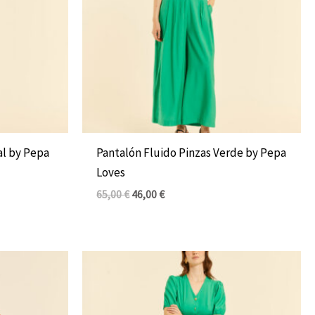
al by Pepa
Pantalón Fluido Pinzas Verde by Pepa
Loves
65,00
€
46,00
€
El
El
precio
precio
original
actual
era:
es:
69,00 €.
49,00 €.