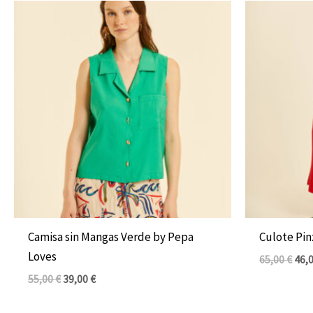
El
El
El
precio
precio
prec
original
actual
orig
era:
es:
era:
55,00 €.
39,00 €.
65,0
Camisa sin Mangas Verde by Pepa
Culote Pin
Loves
65,00
€
46,
55,00
€
39,00
€