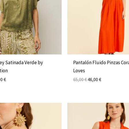
ey Satinada Verde by
Pantalón Fluido Pinzas Cor
tion
Loves
00
€
65,00
€
46,00
€
El
El
El
io
precio
precio
precio
inal
actual
original
actual
es:
era:
es:
0 €.
39,00 €.
55,00 €.
39,00 €.