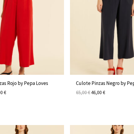
es:
era:
es:
0 €.
46,00 €.
65,00 €.
46,00 €.
zas Rojo by Pepa Loves
Culote Pinzas Negro by Pe
00
€
65,00
€
46,00
€
El
El
El
io
precio
precio
precio