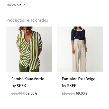
Marca:
SKFK
Productos relacionados
El
El
El
El
precio
precio
precio
precio
original
actual
original
actual
era:
es:
era:
es:
115,00 €.
69,00 €.
115,00 €.
69,00 €.
Camisa Kaua Verde
Pantalón Esti Beige
by SKFK
by SKFK
115,00
€
69,00
€
115,00
€
69,00
€