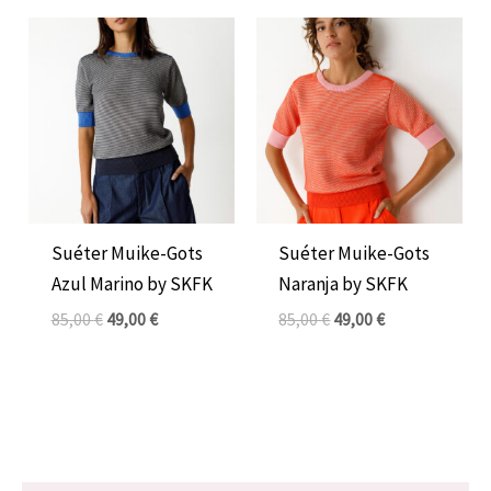
El
El
El
El
precio
precio
precio
precio
original
actual
original
actual
era:
es:
era:
es:
85,00 €.
49,00 €.
85,00 €.
49,00 €.
Suéter Muike-Gots
Suéter Muike-Gots
Azul Marino by SKFK
Naranja by SKFK
85,00
€
49,00
€
85,00
€
49,00
€