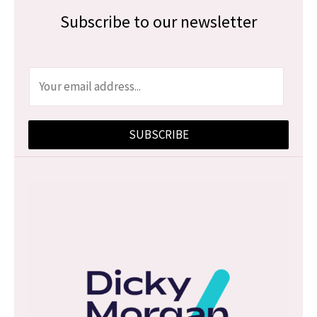
Subscribe to our newsletter
E
m
a
SUBSCRIBE
i
l
*