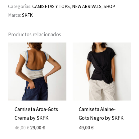
Categorías:
CAMISETAS Y TOPS
,
NEW ARRIVALS
,
SHOP
Marca:
SKFK
Productos relacionados
El
El
precio
precio
original
actual
era:
es:
46,00 €.
29,00 €.
Camiseta Aroa-Gots
Camiseta Alaine-
Crema by SKFK
Gots Negro by SKFK
46,00
€
29,00
€
49,00
€