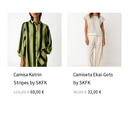
El
El
El
El
precio
precio
precio
precio
original
actual
original
actual
era:
es:
era:
es:
115,00 €.
69,00 €.
49,00 €.
32,00 €.
Camisa Katrin
Camiseta Ekai-Gots
Stripes by SKFK
by SKFK
115,00
€
69,00
€
49,00
€
32,00
€