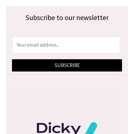
Subscribe to our newsletter
E
m
a
SUBSCRIBE
i
l
*