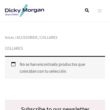
Ir
MAIN
Buscar
al
MEN
contenido
Inicio
/
ACCESORIOS
/ COLLARES
COLLARES
No se han encontrado productos que
coincidan con tu selección.
Subscribe to our newsletter