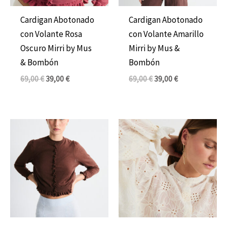
Cardigan Abotonado
Cardigan Abotonado
con Volante Rosa
con Volante Amarillo
Oscuro Mirri by Mus
Mirri by Mus &
& Bombón
Bombón
69,00
€
39,00
€
69,00
€
39,00
€
El
El
El
El
precio
precio
precio
precio
original
actual
original
actual
era:
es:
era:
es:
69,00 €.
39,00 €.
96,00 €.
59,00 €.