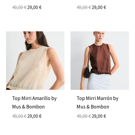
49,00
€
29,00
€
49,00
€
29,00
€
El
El
El
El
precio
precio
precio
precio
original
actual
original
actual
era:
es:
era:
es:
49,00 €.
29,00 €.
49,00 €.
29,00 €.
Top Mirri Amarillo by
Top Mirri Marrón by
Mus & Bombon
Mus & Bombon
49,00
€
29,00
€
49,00
€
29,00
€