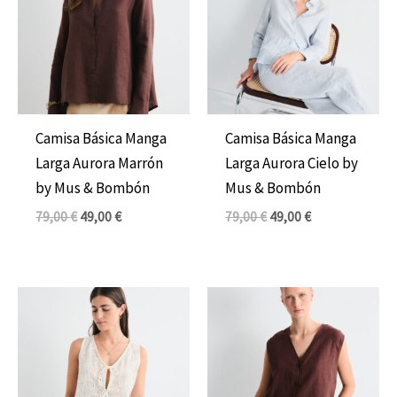
era:
es:
era:
es:
79,00 €.
49,00 €.
79,00 €.
49,00 €.
Camisa Básica Manga
Camisa Básica Manga
Larga Aurora Marrón
Larga Aurora Cielo by
by Mus & Bombón
Mus & Bombón
79,00
€
49,00
€
79,00
€
49,00
€
El
El
El
El
precio
precio
precio
precio
original
actual
original
actual
era:
es:
era:
es:
59,00 €.
36,00 €.
69,00 €.
39,00 €.