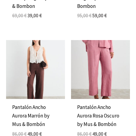
& Bombon
Bombon
69,00
€
39,00
€
95,00
€
59,00
€
El
El
El
El
precio
precio
precio
precio
original
actual
original
actual
era:
es:
era:
es:
86,00 €.
49,00 €.
86,00 €.
49,00 €.
Pantalón Ancho
Pantalón Ancho
Aurora Marrón by
Aurora Rosa Oscuro
Mus & Bombón
by Mus & Bombón
86,00
€
49,00
€
86,00
€
49,00
€