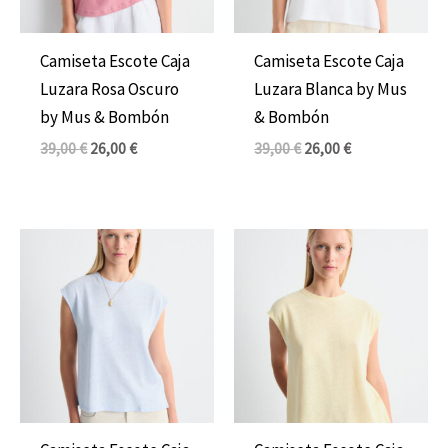
Camiseta Escote Caja
Camiseta Escote Caja
Luzara Rosa Oscuro
Luzara Blanca by Mus
by Mus & Bombón
& Bombón
39,00
€
26,00
€
39,00
€
26,00
€
El
El
El
El
precio
precio
precio
precio
original
actual
original
actual
era:
es:
era:
es:
39,00 €.
26,00 €.
39,00 €.
26,00 €.