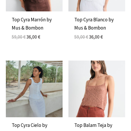
Top Cyra Marrón by
Top Cyra Blanco by
Mus & Bombon
Mus & Bombon
59,00
€
36,00
€
59,00
€
36,00
€
El
El
El
El
precio
precio
precio
precio
original
actual
original
actual
era:
es:
era:
es:
59,00 €.
36,00 €.
49,00 €.
29,00 €.
Top Cyra Cielo by
Top Balam Teja by