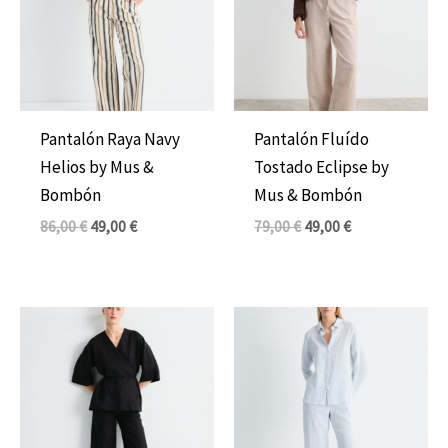
86,00 €.
49,00 €.
79,00 €.
49,00 €.
Pantalón Raya Navy
Pantalón Fluído
Helios by Mus &
Tostado Eclipse by
Bombón
Mus & Bombón
86,00
€
49,00
€
79,00
€
49,00
€
El
El
El
El
precio
precio
precio
precio
original
actual
original
actual
era:
es:
era:
es:
86,00 €.
49,00 €.
86,00 €.
49,00 €.