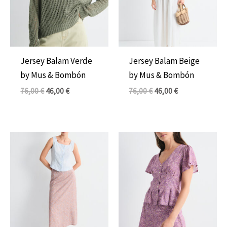
Jersey Balam Verde
Jersey Balam Beige
by Mus & Bombón
by Mus & Bombón
76,00
€
46,00
€
76,00
€
46,00
€
El
El
El
El
precio
precio
precio
precio
original
actual
original
actual
era:
es:
era:
es:
69,00 €.
39,00 €.
69,00 €.
39,00 €.