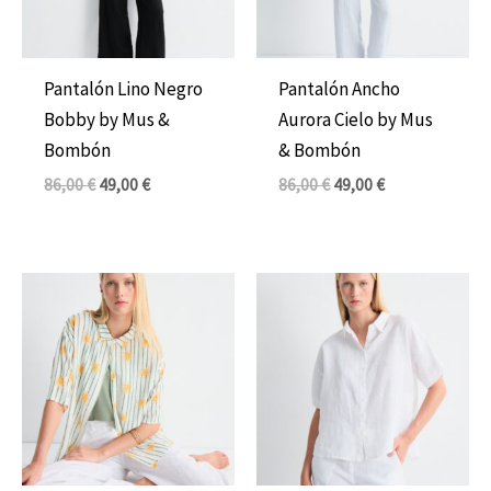
Pantalón Lino Negro
Pantalón Ancho
Bobby by Mus &
Aurora Cielo by Mus
Bombón
& Bombón
86,00
€
49,00
€
86,00
€
49,00
€
El
El
El
El
precio
precio
precio
precio
original
actual
original
actual
era:
es:
era:
es:
69,00 €.
39,00 €.
69,00 €.
39,00 €.