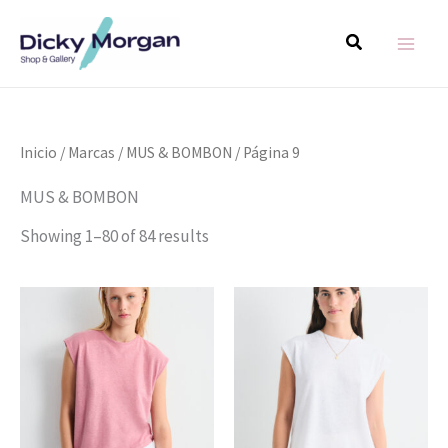
Ir
MAIN
Buscar
al
MEN
contenido
Inicio
/ Marcas /
MUS & BOMBON
/ Página 9
MUS & BOMBON
Showing 1–80 of 84 results
El
El
El
El
precio
precio
precio
precio
original
actual
original
actual
era:
es:
era:
es:
39,00 €.
26,00 €.
39,00 €.
26,00 €.