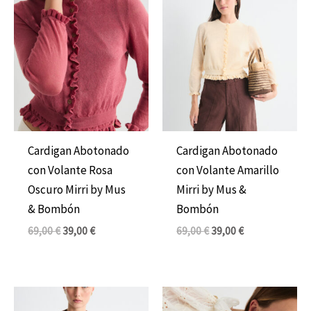
El
El
El
El
precio
precio
precio
precio
original
actual
original
actual
era:
es:
era:
es:
69,00 €.
39,00 €.
69,00 €.
39,00 €.
Cardigan Abotonado
Cardigan Abotonado
con Volante Rosa
con Volante Amarillo
Oscuro Mirri by Mus
Mirri by Mus &
& Bombón
Bombón
69,00
€
39,00
€
69,00
€
39,00
€
El
El
El
El
precio
precio
precio
precio