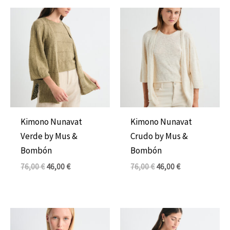
El
El
El
El
precio
precio
precio
precio
original
actual
original
actual
era:
es:
era:
es:
76,00 €.
46,00 €.
76,00 €.
46,00 €.
Kimono Nunavat
Kimono Nunavat
Verde by Mus &
Crudo by Mus &
Bombón
Bombón
76,00
€
46,00
€
76,00
€
46,00
€
El
El
precio
precio