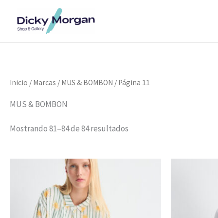
Ordenado
Ir
por
al
puntuación
media
contenido
Inicio
/ Marcas /
MUS & BOMBON
/ Página 11
MUS & BOMBON
Mostrando 81–84 de 84 resultados
El
El
El
precio
precio
prec
original
actual
orig
era:
es:
era:
69,00 €.
39,00 €.
69,0