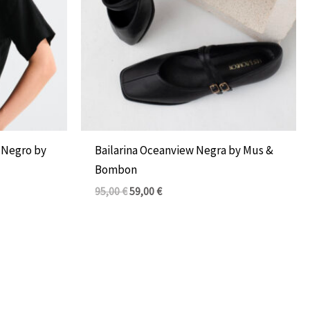
 Negro by
Bailarina Oceanview Negra by Mus &
Bombon
95,00
€
59,00
€