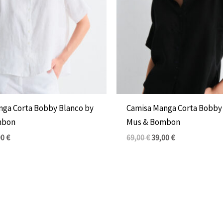
nga Corta Bobby Blanco by
Camisa Manga Corta Bobby
mbon
Mus & Bombon
00
€
69,00
€
39,00
€