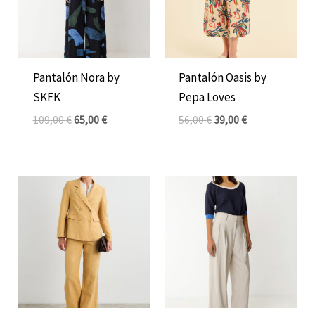
Pantalón Nora by
Pantalón Oasis by
SKFK
Pepa Loves
109,00
€
65,00
€
56,00
€
39,00
€
El
El
El
El
precio
precio
precio
precio
original
actual
original
actual
era:
es:
era:
es:
86,00 €.
49,00 €.
115,00 €.
69,00 €.