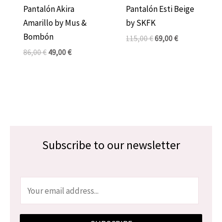
Pantalón Akira
Pantalón Esti Beige
Amarillo by Mus &
by SKFK
Bombón
115,00
€
69,00
€
86,00
€
49,00
€
Subscribe to our newsletter
E
m
a