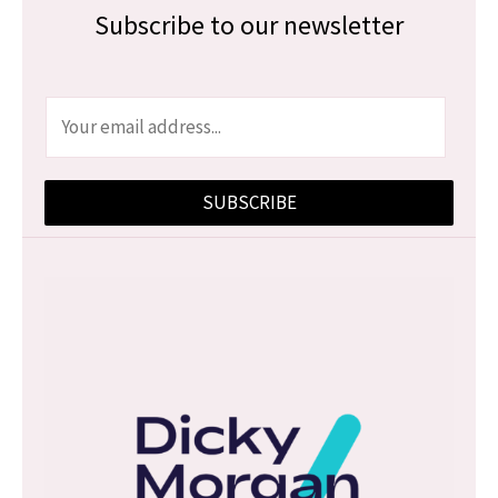
Subscribe to our newsletter
E
m
a
SUBSCRIBE
i
l
*