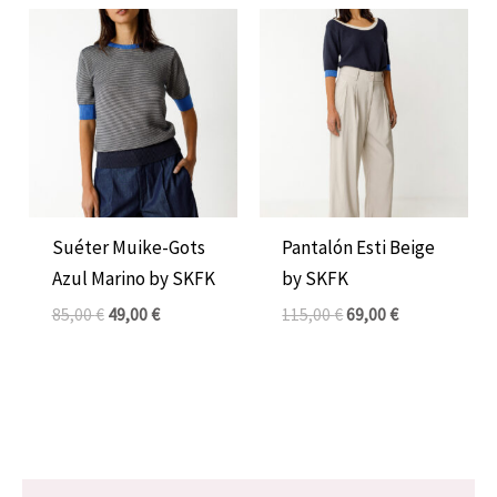
El
El
El
El
precio
precio
precio
precio
original
actual
original
actual
era:
es:
era:
es:
85,00 €.
49,00 €.
115,00 €.
69,00 €.
Suéter Muike-Gots
Pantalón Esti Beige
Azul Marino by SKFK
by SKFK
85,00
€
49,00
€
115,00
€
69,00
€