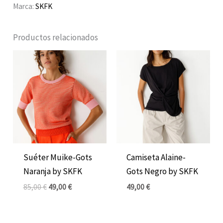
Marca:
SKFK
Productos relacionados
El
El
precio
precio
original
actual
era:
es:
85,00 €.
49,00 €.
Suéter Muike-Gots
Camiseta Alaine-
Naranja by SKFK
Gots Negro by SKFK
85,00
€
49,00
€
49,00
€