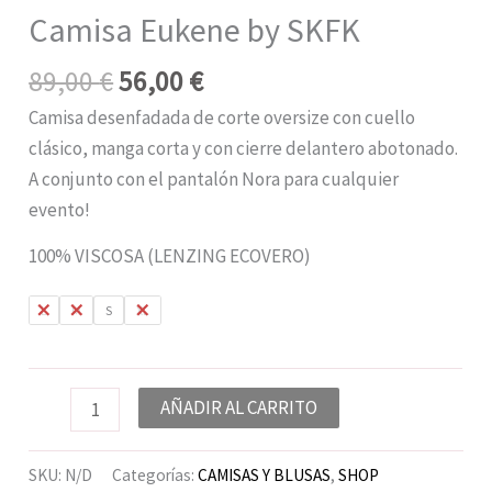
Camisa Eukene by SKFK
89,00
€
56,00
€
Camisa desenfadada de corte oversize con cuello
clásico, manga corta y con cierre delantero abotonado.
A conjunto con el pantalón Nora para cualquier
evento!
100% VISCOSA (LENZING ECOVERO)
L
M
S
XL
AÑADIR AL CARRITO
SKU:
N/D
Categorías:
CAMISAS Y BLUSAS
,
SHOP