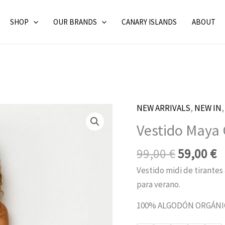
SHOP
OUR BRANDS
CANARY ISLANDS
ABOUT
NEW ARRIVALS
El
,
NEW IN
E
Vestido
precio
p
Maya
Vestido Maya
original
a
Gots
era:
e
99,00
€
59,00
€
Negro
99,00 €.
5
by
Vestido midi de tirantes
SKFK
para verano.
cantidad
100% ALGODÓN ORGÁNI