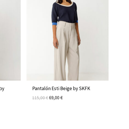
El
El
precio
precio
original
actual
era:
es:
115,00 €.
69,00 €.
by
Pantalón Esti Beige by SKFK
115,00
€
69,00
€