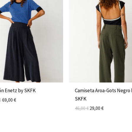
El
El
El
El
precio
precio
precio
precio
original
actual
original
actual
era:
es:
era:
es:
119,00 €.
69,00 €.
46,00 €.
29,00 €.
ón Enetz by SKFK
Camiseta Aroa-Gots Negro 
SKFK
€
69,00
€
46,00
€
29,00
€