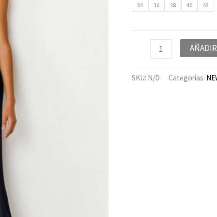
34
36
38
40
42
AÑADIR
SKU:
N/D
Categorías:
NE