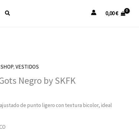
Buscar
0,00
€
l
,
SHOP
,
VESTIDOS
recio
 Gots Negro by SKFK
ctual
s:
9,00 €.
 ajustado de punto ligero con textura bicolor, ideal
CO