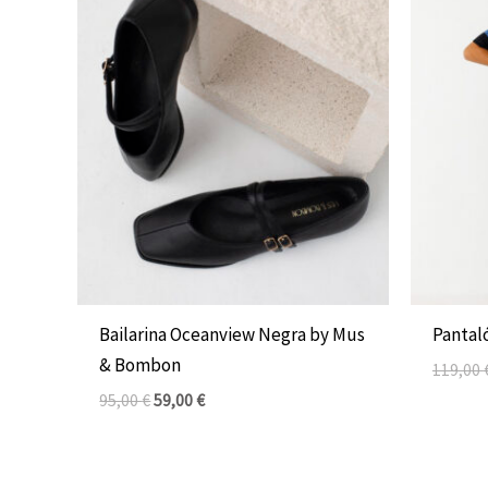
El
El
precio
precio
original
actual
era:
es:
95,00 €.
59,00 €.
Bailarina Oceanview Negra by Mus
Pantal
& Bombon
119,00
95,00
€
59,00
€