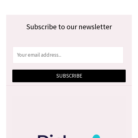
Subscribe to our newsletter
E
m
a
SUBSCRIBE
i
l
*