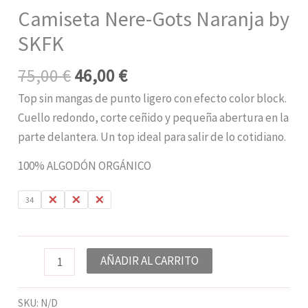
Camiseta Nere-Gots Naranja by
SKFK
75,00
€
46,00
€
Top sin mangas de punto ligero con efecto color block.
Cuello redondo, corte ceñido y pequeña abertura en la
parte delantera. Un top ideal para salir de lo cotidiano.
100% ALGODÓN ORGÁNICO
34
36
38
40
AÑADIR AL CARRITO
SKU:
N/D