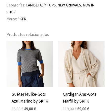
Categorías:
CAMISETAS Y TOPS
,
NEW ARRIVALS
,
NEW IN
,
SHOP
Marca:
SKFK
Productos relacionados
El
El
El
El
precio
precio
precio
precio
original
actual
original
actual
era:
es:
era:
es:
85,00 €.
49,00 €.
119,00 €.
69,00 €.
Suéter Muike-Gots
Cardigan Aras-Gots
Azul Marino by SKFK
Marfil by SKFK
85,00
€
49,00
€
119,00
€
69,00
€