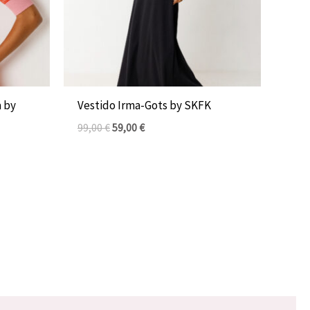
a by
Vestido Irma-Gots by SKFK
99,00
€
59,00
€