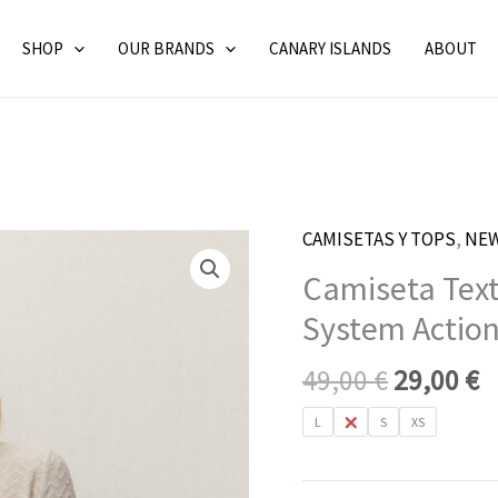
SHOP
OUR BRANDS
CANARY ISLANDS
ABOUT
CAMISETAS Y TOPS
El
,
NEW
E
Camiseta
precio
p
Textura
Camiseta Text
original
a
Gris
System Actio
era:
e
Clara
49,00 €.
2
Leonor
49,00
€
29,00
€
by
L
M
S
XS
System
Action
cantidad