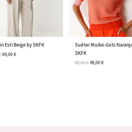
ón Esti Beige by SKFK
Suéter Muike-Gots Naranj
SKFK
€
69,00
€
85,00
€
49,00
€