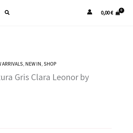
Buscar
0,00
€
 ARRIVALS
l
,
NEW IN
,
SHOP
recio
ura Gris Clara Leonor by
ctual
n
s:
9,00 €.