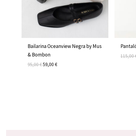
Bailarina Oceanview Negra by Mus
Pantal
& Bombon
115,00
95,00
€
59,00
€