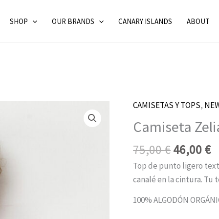
SHOP
OUR BRANDS
CANARY ISLANDS
ABOUT
CAMISETAS Y TOPS
El
,
NEW
E
Camiseta
precio
p
Zelia-
Camiseta Zeli
original
a
Gots
era:
e
75,00
€
46,00
€
Rosa
75,00 €.
4
by
Top de punto ligero text
SKFK
canalé en la cintura. Tu 
cantidad
100% ALGODÓN ORGÁNI