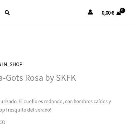
Buscar
0,00
€
 IN
l
,
SHOP
recio
a-Gots Rosa by SKFK
ctual
s:
6,00 €.
urizado. El cuello es redondo, con hombros caídos y
top fresquito del verano!
CO