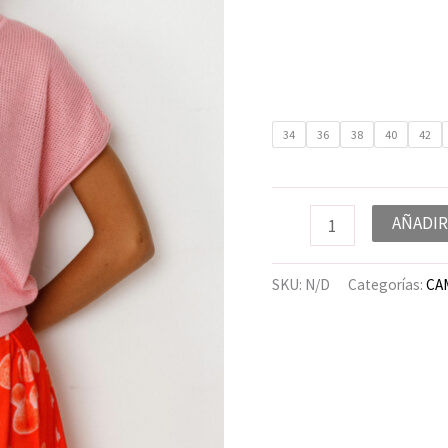
34
36
38
40
42
AÑADIR
SKU:
N/D
Categorías:
CA