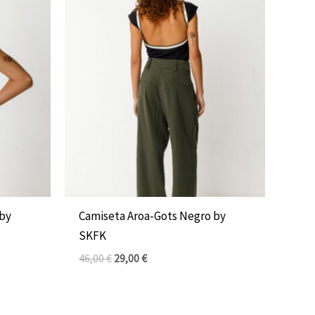
El
El
precio
precio
original
actual
era:
es:
46,00 €.
29,00 €.
 by
Camiseta Aroa-Gots Negro by
SKFK
46,00
€
29,00
€