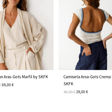
El
El
El
El
precio
precio
precio
precio
original
actual
original
actual
era:
es:
era:
es:
119,00 €.
69,00 €.
46,00 €.
29,00 €.
an Aras-Gots Marfil by SKFK
Camiseta Aroa-Gots Crema
SKFK
€
69,00
€
46,00
€
29,00
€