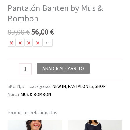
Pantalón Banten by Mus &
Bombon
89,00
€
56,00
€
L
M
S
XL
XS
AÑADIR AL CARRITO
SKU:
N/D
Categorías:
NEW IN
,
PANTALONES
,
SHOP
Marca:
MUS & BOMBON
Productos relacionados
El
El
El
El
precio
precio
precio
precio