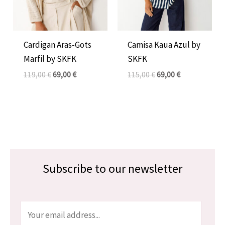
Cardigan Aras-Gots
Camisa Kaua Azul by
Marfil by SKFK
SKFK
119,00
€
69,00
€
115,00
€
69,00
€
Subscribe to our newsletter
E
m