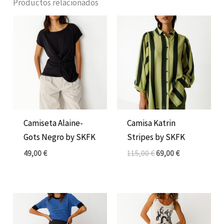
Productos relacionados
El
El
precio
precio
original
actual
era:
es:
115,00 €.
69,00 €.
Camiseta Alaine-
Camisa Katrin
Gots Negro by SKFK
Stripes by SKFK
49,00
€
115,00
€
69,00
€
El
El
El
El
precio
precio
precio
precio
original
actual
original
actual