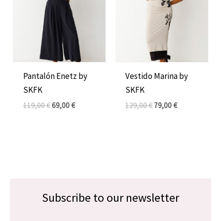
era:
es:
era:
es:
119,00 €.
69,00 €.
129,00 €.
79,00 €.
Pantalón Enetz by
Vestido Marina by
SKFK
SKFK
119,00
€
69,00
€
129,00
€
79,00
€
Subscribe to our newsletter