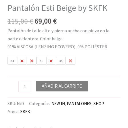
Pantalón Esti Beige by SKFK
115,00
€
69,00
€
Pantalón de talle alto y pierna ancha con pinza en la
parte delantera. Color beige.
91% VISCOSA (LENZING ECOVERO), 9% POLIÉSTER
34
36
38
40
42
44
46
AÑADIR AL CARRITO
SKU:
N/D
Categorías:
NEW IN
,
PANTALONES
,
SHOP
Marca:
SKFK