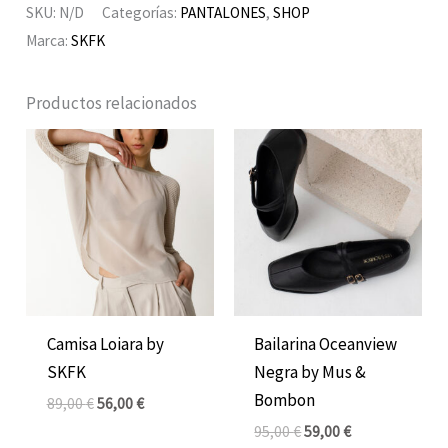
SKU:
N/D
Categorías:
PANTALONES
,
SHOP
Marca:
SKFK
Productos relacionados
El
El
El
El
precio
precio
precio
precio
original
actual
original
actual
era:
es:
era:
es:
89,00 €.
56,00 €.
95,00 €.
59,00 €.
Camisa Loiara by
Bailarina Oceanview
SKFK
Negra by Mus &
Bombon
89,00
€
56,00
€
95,00
€
59,00
€