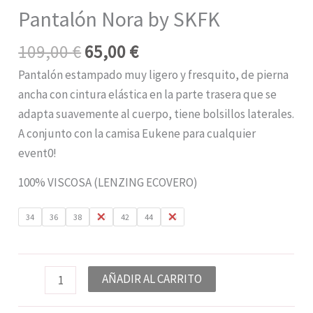
Pantalón Nora by SKFK
109,00
€
65,00
€
Pantalón estampado muy ligero y fresquito, de pierna
ancha con cintura elástica en la parte trasera que se
adapta suavemente al cuerpo, tiene bolsillos laterales.
A conjunto con la camisa Eukene para cualquier
event0!
100% VISCOSA (LENZING ECOVERO)
34
36
38
40
42
44
46
AÑADIR AL CARRITO