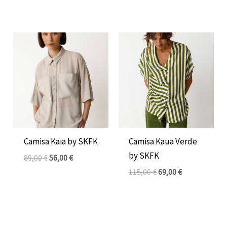
El
El
El
El
precio
precio
precio
precio
original
actual
original
actual
era:
es:
era:
es:
89,00 €.
56,00 €.
115,00 €.
69,00 €.
Camisa Kaia by SKFK
Camisa Kaua Verde
by SKFK
89,00
€
56,00
€
115,00
€
69,00
€