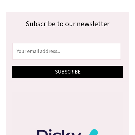
Subscribe to our newsletter
E
m
a
SUBSCRIBE
i
l
*