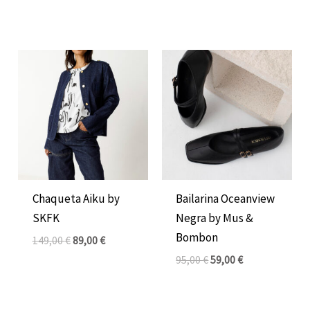
El
El
El
El
precio
precio
precio
precio
original
actual
original
actual
era:
es:
era:
es:
149,00 €.
89,00 €.
95,00 €.
59,00 €.
Chaqueta Aiku by
Bailarina Oceanview
SKFK
Negra by Mus &
Bombon
149,00
€
89,00
€
95,00
€
59,00
€