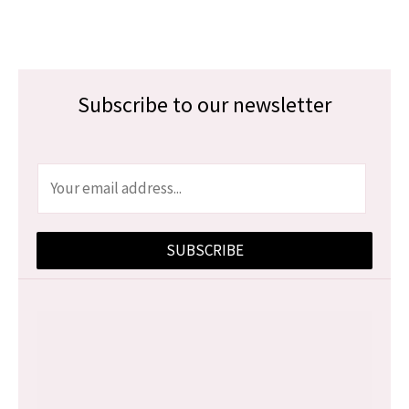
Subscribe to our newsletter
E
m
a
SUBSCRIBE
i
l
*