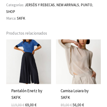
Categorías:
JERSÉIS Y REBECAS
,
NEW ARRIVALS
,
PUNTO
,
SHOP
Marca:
SKFK
Productos relacionados
El
El
El
El
precio
precio
precio
precio
original
actual
original
actual
era:
es:
era:
es:
119,00 €.
69,00 €.
89,00 €.
56,00 €.
Pantalón Enetz by
Camisa Loiara by
SKFK
SKFK
119,00
€
69,00
€
89,00
€
56,00
€