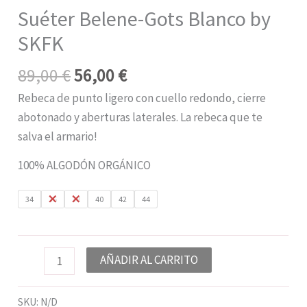
Suéter Belene-Gots Blanco by
SKFK
89,00
€
56,00
€
Rebeca de punto ligero con cuello redondo, cierre
abotonado y aberturas laterales. La rebeca que te
salva el armario!
100% ALGODÓN ORGÁNICO
34
36
38
40
42
44
AÑADIR AL CARRITO
SKU:
N/D