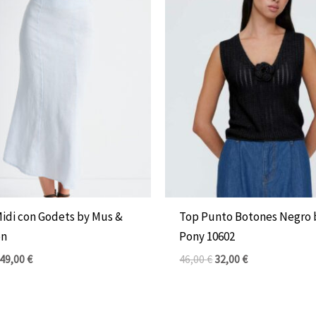
El
El
El
El
precio
precio
precio
precio
original
actual
original
actual
era:
es:
era:
es:
79,00 €.
49,00 €.
46,00 €.
32,00 €.
Midi con Godets by Mus &
Top Punto Botones Negro 
n
Pony 10602
49,00
€
46,00
€
32,00
€