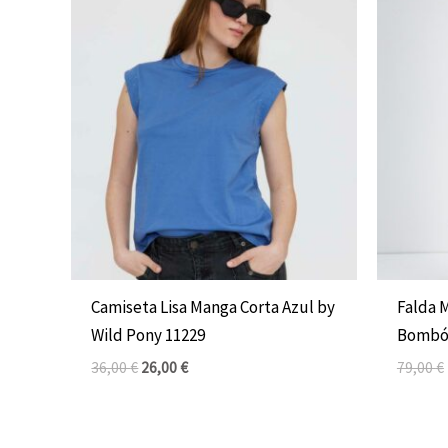
El
El
precio
precio
original
actual
era:
es:
36,00 €.
26,00 €.
Camiseta Lisa Manga Corta Azul by
Falda 
Wild Pony 11229
Bombó
36,00
€
26,00
€
79,00
€