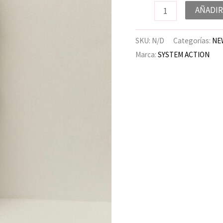
AÑADIR
SKU:
N/D
Categorías:
NE
Marca:
SYSTEM ACTION