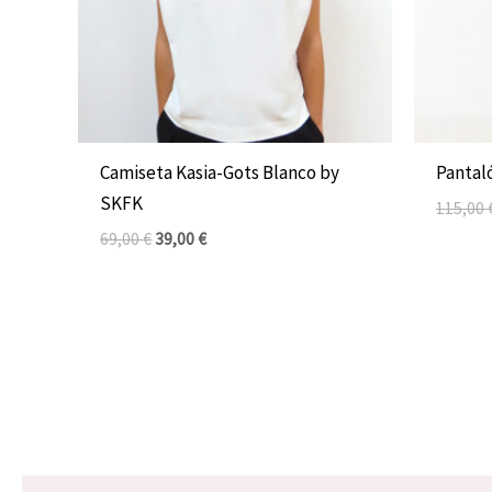
Camiseta Kasia-Gots Blanco by
Pantal
SKFK
115,00
69,00
€
39,00
€