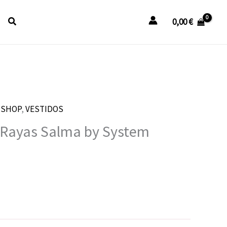
Buscar
0,00
€
l
,
SHOP
,
VESTIDOS
recio
 Rayas Salma by System
ctual
s:
9,00 €.