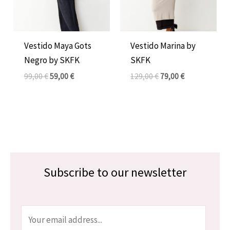
Vestido Maya Gots
Vestido Marina by
Negro by SKFK
SKFK
99,00
€
59,00
€
129,00
€
79,00
€
Subscribe to our newsletter
E
m