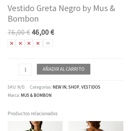
Vestido Greta Negro by Mus &
Bombon
76,00
€
46,00
€
L
M
S
XL
XS
AÑADIR AL CARRITO
SKU:
N/D
Categorías:
NEW IN
,
SHOP
,
VESTIDOS
Marca:
MUS & BOMBON
Productos relacionados
El
El
El
El
precio
precio
precio
precio