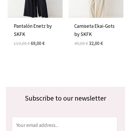
Pantalón Enetz by
Camiseta Ekai-Gots
SKFK
by SKFK
119,00
€
69,00
€
49,00
€
32,00
€
Subscribe to our newsletter
E
m