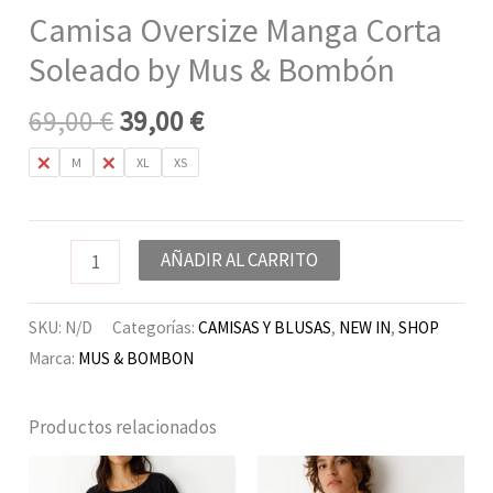
Camisa Oversize Manga Corta
Soleado by Mus & Bombón
69,00
€
39,00
€
L
M
S
XL
XS
AÑADIR AL CARRITO
SKU:
N/D
Categorías:
CAMISAS Y BLUSAS
,
NEW IN
,
SHOP
Marca:
MUS & BOMBON
Productos relacionados
El
El
precio
precio