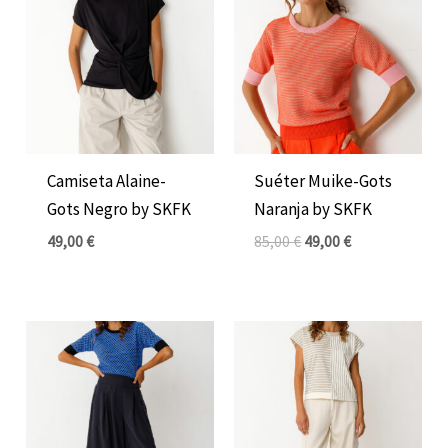
original
actual
era:
es:
85,00 €.
49,00 €.
Camiseta Alaine-
Suéter Muike-Gots
Gots Negro by SKFK
Naranja by SKFK
49,00
€
85,00
€
49,00
€
El
El
El
El
precio
precio
precio
precio
original
actual
original
actual
era:
es:
era:
es:
119,00 €.
69,00 €.
49,00 €.
32,00 €.