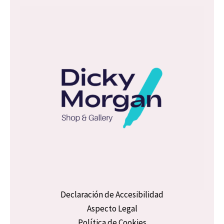
*
Declaración de Accesibilidad
Aspecto Legal
Política de Cookies