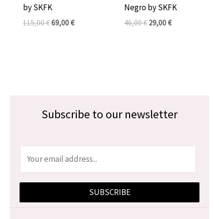
by SKFK
Negro by SKFK
115,00
€
69,00
€
46,00
€
29,00
€
Subscribe to our newsletter
E
m
a
SUBSCRIBE
i
l