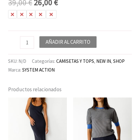
39,00
€
26,00
€
L
M
S
XL
XS
AÑADIR AL CARRITO
SKU:
N/D
Categorías:
CAMISETAS Y TOPS
,
NEW IN
,
SHOP
Marca:
SYSTEM ACTION
Productos relacionados
El
El
El
El
precio
precio
precio
precio
original
actual
original
actual
era:
es:
era:
es:
99,00 €.
59,00 €.
85,00 €.
49,00 €.