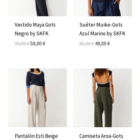
Vestido Maya Gots
Suéter Muike-Gots
Negro by SKFK
Azul Marino by SKFK
99,00
€
59,00
€
85,00
€
49,00
€
El
El
El
El
precio
precio
precio
precio
original
actual
original
actual
era:
es:
era:
es:
115,00 €.
69,00 €.
46,00 €.
29,00 €.
Pantalón Esti Beige
Camiseta Aroa-Gots