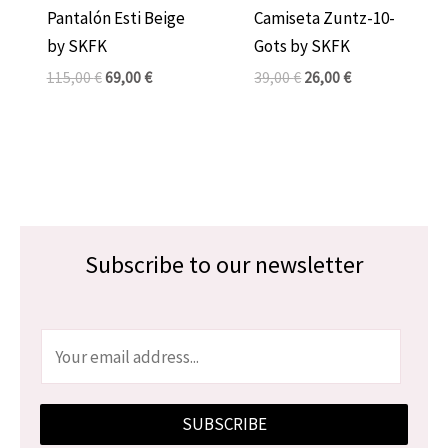
Pantalón Esti Beige
Camiseta Zuntz-10-
by SKFK
Gots by SKFK
115,00
€
69,00
€
39,00
€
26,00
€
Subscribe to our newsletter
E
m
a
SUBSCRIBE
i