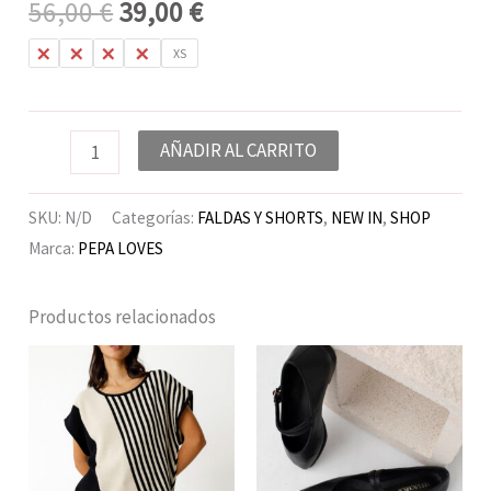
56,00
€
39,00
€
L
M
S
XL
XS
AÑADIR AL CARRITO
SKU:
N/D
Categorías:
FALDAS Y SHORTS
,
NEW IN
,
SHOP
Marca:
PEPA LOVES
Productos relacionados
El
El
El
El
precio
precio
precio
precio
original
actual
original
actual
era:
es:
era:
es:
79,00 €.
49,00 €.
95,00 €.
59,00 €.