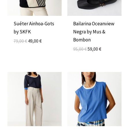
Suéter Ainhoa-Gots
Bailarina Oceanview
by SKFK
Negra by Mus &
Bombon
79,00
€
49,00
€
95,00
€
59,00
€
El
El
El
El
precio
precio
precio
precio
original
actual
original
actual
era:
es:
era:
es:
115,00 €.
69,00 €.
39,00 €.
26,00 €.